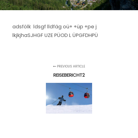
adsfölk ldsgf lldfäg oü+ +üp +pe j
lkjkjhaSJHGF UZE PÜOD L ÜPGFDHPÜ
PREVIOUS ARTICLE
REISEBERICHT2